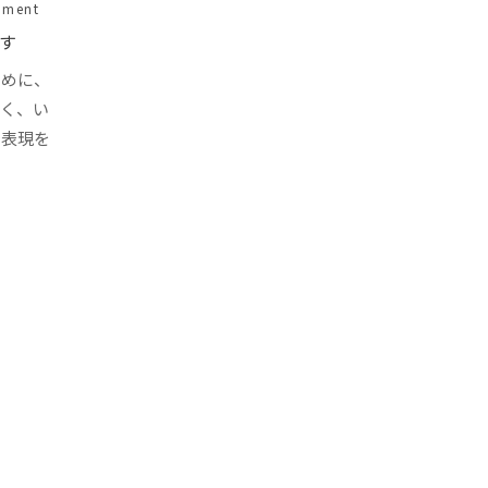
mment
す
ために、
なく、い
で表現を