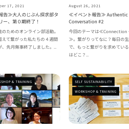
ber 17, 2021
August 26, 2021
報告≫大人のじぶん探求部タ
≪イベント報告≫ Authentic
リー、第０期終了！
Conversation #2
性のためのオンライン部活動。
今回のテーマは≪Connectio
超えて繋がった私たちの４週間
≫。繋がりってなに？毎日の
、先月無事終了しました。...
で、もっと繋がりを求めてい
はどこ？...
SHOP & TRAINING
SELF SUSTAINABILITY
WORKSHOP & TRAINING