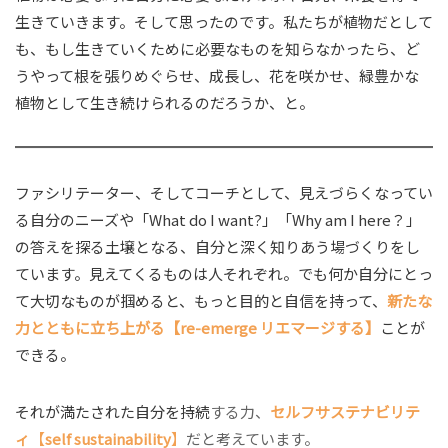
生きていきます。そして思ったのです。私たちが植物だとして
も、もし生きていくために必要なものを知らなかったら、ど
うやって根を張りめぐらせ、成長し、花を咲かせ、緑豊かな
植物として生き続けられるのだろうか、と。
ファシリテーター、そしてコーチとして、見えづらくなってい
る自分のニーズや「What do I want?」「Why am I here？」
の答えを探る土壌となる、自分と深く知りあう場づくりをし
ています。見えてくるものは人それぞれ。でも何か自分にとっ
て大切なものが掴めると、もっと目的と自信を持って、
新たな
力とともに立ち上がる【re-emerge リエマージする】
ことが
できる。
それが満たされた自分を持続
する力、
セルフサステナビリテ
ィ
【
self sustainability
】
だと考えています。