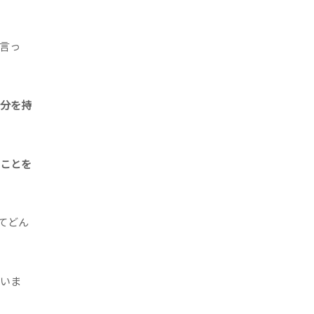
言っ
分を持
ることを
てどん
ていま